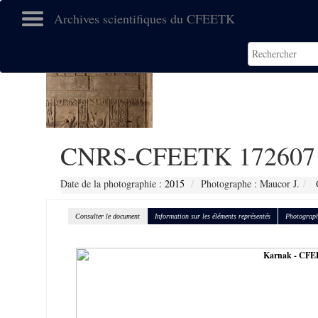
Archives scientifiques du CFEETK
CNRS-CFEETK 172607
Date de la photographie :
2015
Photographe : Maucor J.
C
Consulter le document
Information sur les éléments représentés
Photograph