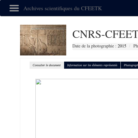
Archives scientifiques du CFEETK
CNRS-CFEET
Date de la photographie :
2015
Ph
Consulter le document
Information sur les éléments représentés
Photograph