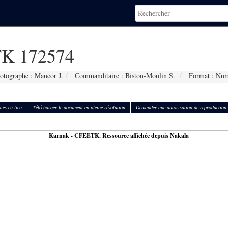
K 172574
otographe : Maucor J.
Commanditaire : Biston-Moulin S.
Format : Num
ies en lien
Télécharger le document en pleine résolution
Demander une autorisation de reproduction