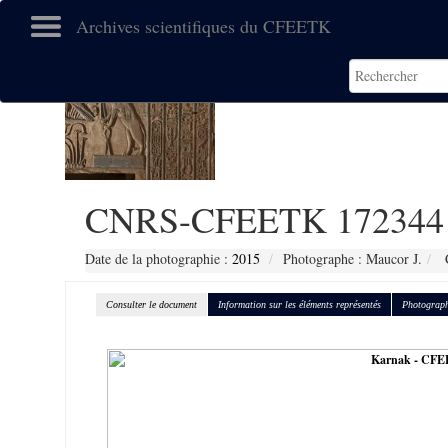
Archives scientifiques du CFEETK
CNRS-CFEETK 172344
Date de la photographie :
2015
Photographe : Maucor J.
C
Consulter le document
Information sur les éléments représentés
Photograph