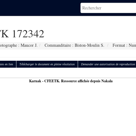
K 172342
otographe : Maucor J.
Commanditaire : Biston-Moulin S.
Format : Num
ies en lien
Télécharger le document en pleine résolution
Demander une autorisation de reproduction