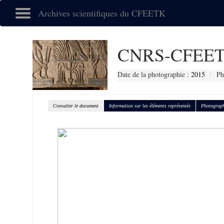
Archives scientifiques du CFEETK
CNRS-CFEET
Date de la photographie :
2015
Ph
Consulter le document
Information sur les éléments représentés
Photograph