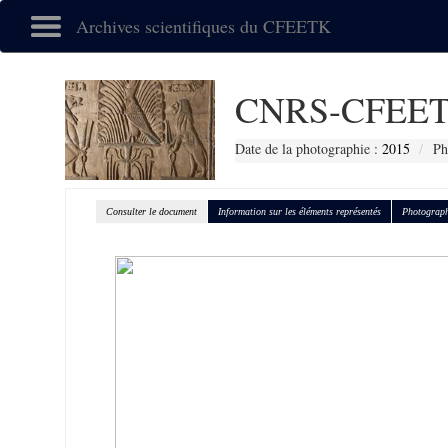
Archives scientifiques du CFEETK
CNRS-CFEET
Date de la photographie :
2015
Ph
Consulter le document
Information sur les éléments représentés
Photograph