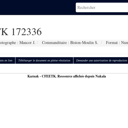
K 172336
otographe : Maucor J.
Commanditaire : Biston-Moulin S.
Format : Num
ies en lien
Télécharger le document en pleine résolution
Demander une autorisation de reproduction