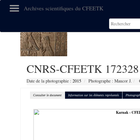
Archives scientifiques du CFEETK
CNRS-CFEETK 172328
Date de la photographie :
2015
Photographe : Maucor J.
C
Consulter le document
Information sur les éléments représentés
Photograph