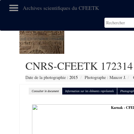
Archives scientifiques du CFEETK
CNRS-CFEETK 172314
Date de la photographie :
2015
Photographe : Maucor J.
C
Consulter le document
Information sur les éléments représentés
Photograph