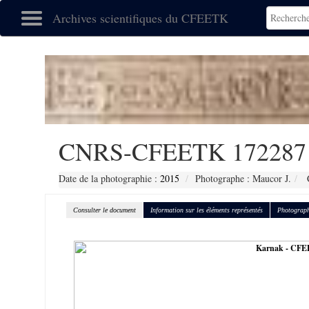
Archives scientifiques du CFEETK
CNRS-CFEETK 172287
Date de la photographie :
2015
Photographe : Maucor J.
C
Consulter le document
Information sur les éléments représentés
Photograph