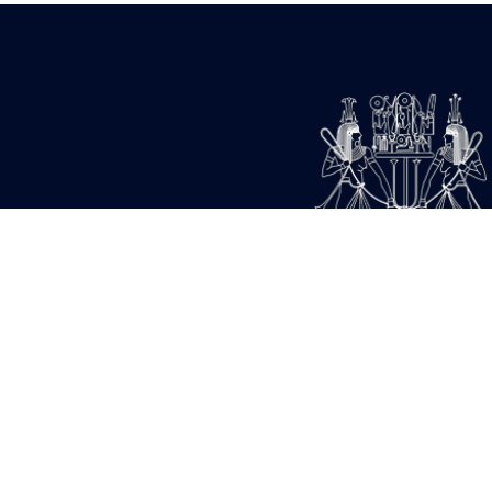
18 950 522 visites - 136
21 695 485 