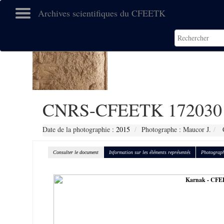
Archives scientifiques du CFEETK
CNRS-CFEETK 172030
Date de la photographie :
2015
Photographe : Maucor J.
C
Consulter le document
Information sur les éléments représentés
Photograph