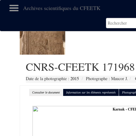
Archives scientifiques du CFEETK
CNRS-CFEETK 171968
Date de la photographie :
2015
Photographe : Maucor J.
C
Consulter le document
Information sur les éléments représentés
Photograph