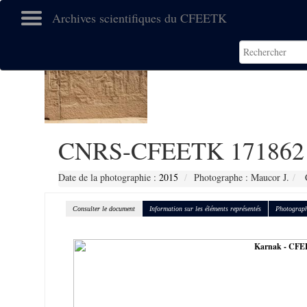
Archives scientifiques du CFEETK
CNRS-CFEETK 171862
Date de la photographie :
2015
Photographe : Maucor J.
C
Consulter le document
Information sur les éléments représentés
Photograph