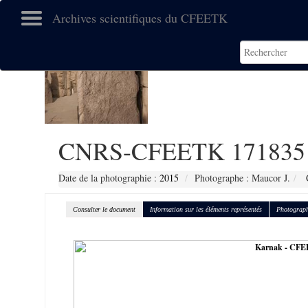
Archives scientifiques du CFEETK
CNRS-CFEETK 171835
Date de la photographie :
2015
Photographe : Maucor J.
C
Consulter le document
Information sur les éléments représentés
Photograph