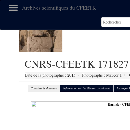
Archives scientifiques du CFEETK
CNRS-CFEETK 171827
Date de la photographie :
2015
Photographe : Maucor J.
C
Consulter le document
Information sur les éléments représentés
Photograph