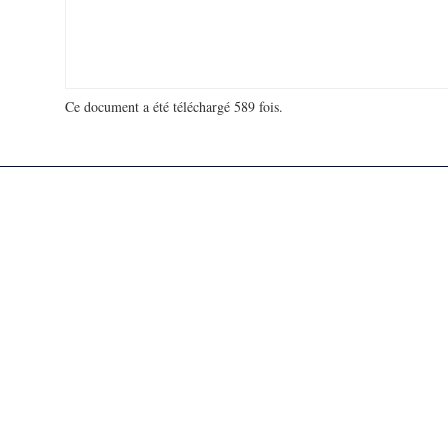
Ce document a été téléchargé 589 fois.
18 904 963 visites - 13