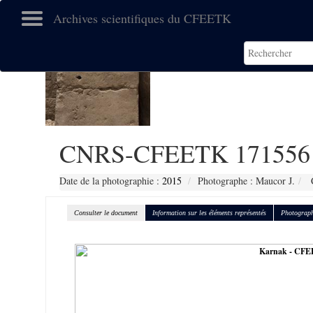
Archives scientifiques du CFEETK
CNRS-CFEETK 171556
Date de la photographie :
2015
Photographe : Maucor J.
C
Consulter le document
Information sur les éléments représentés
Photograph