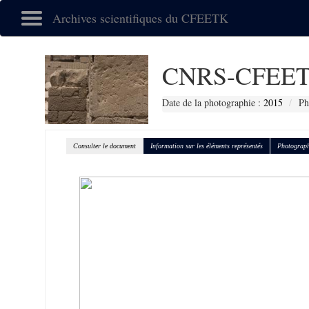
Archives scientifiques du CFEETK
CNRS-CFEET
Date de la photographie :
2015
Ph
Consulter le document
Information sur les éléments représentés
Photograph