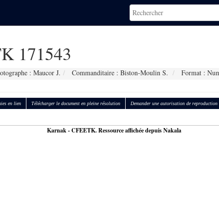
K 171543
otographe : Maucor J.
Commanditaire : Biston-Moulin S.
Format : Num
ies en lien
Télécharger le document en pleine résolution
Demander une autorisation de reproduction