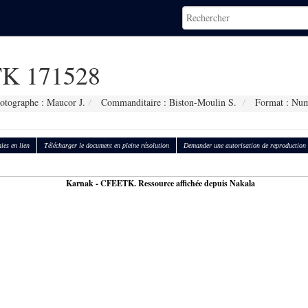
K 171528
otographe : Maucor J.
Commanditaire : Biston-Moulin S.
Format : Num
ies en lien
Télécharger le document en pleine résolution
Demander une autorisation de reproduction