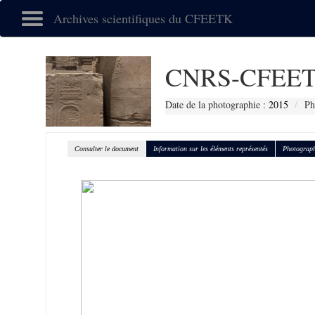
Archives scientifiques du CFEETK
CNRS-CFEET
Date de la photographie :
2015
Ph
Consulter le document
Information sur les éléments représentés
Photograph