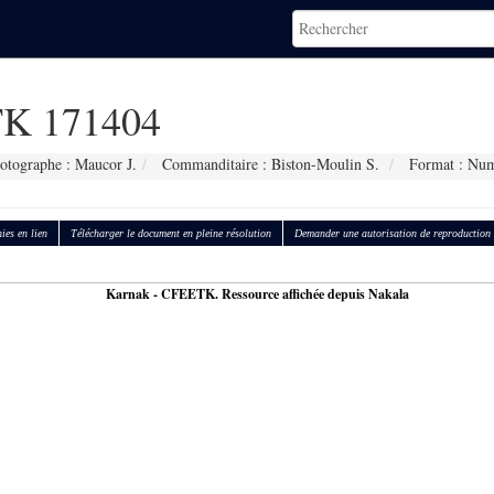
K 171404
otographe : Maucor J.
Commanditaire : Biston-Moulin S.
Format : Num
ies en lien
Télécharger le document en pleine résolution
Demander une autorisation de reproduction