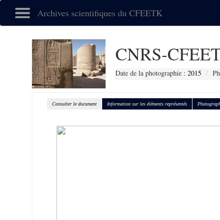
Archives scientifiques du CFEETK
CNRS-CFEET
Date de la photographie :
2015
Ph
Consulter le document
Information sur les éléments représentés
Photograph