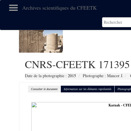
Archives scientifiques du CFEETK
CNRS-CFEETK 171395
Date de la photographie :
2015
Photographe : Maucor J.
C
Consulter le document
Information sur les éléments représentés
Photograph