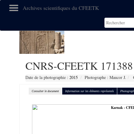
Archives scientifiques du CFEETK
CNRS-CFEETK 171388
Date de la photographie :
2015
Photographe : Maucor J.
C
Consulter le document
Information sur les éléments représentés
Photograph