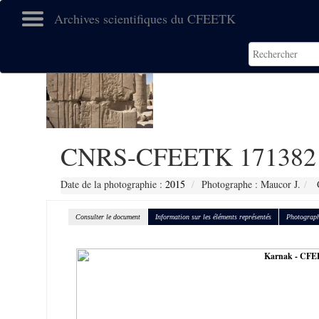
Archives scientifiques du CFEETK
CNRS-CFEETK 171382
Date de la photographie :
2015
Photographe : Maucor J.
C
Consulter le document
Information sur les éléments représentés
Photograph