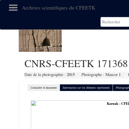
Archives scientifiques du CFEETK
CNRS-CFEETK 171368
Date de la photographie :
2015
Photographe : Maucor J.
C
Consulter le document
Information sur les éléments représentés
Photograph