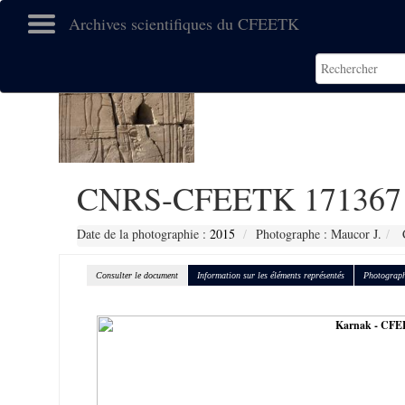
Archives scientifiques du CFEETK
CNRS-CFEETK 171367
Date de la photographie :
2015
Photographe : Maucor J.
C
Consulter le document
Information sur les éléments représentés
Photograph