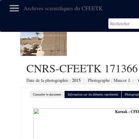
Archives scientifiques du CFEETK
CNRS-CFEETK 171366
Date de la photographie :
2015
Photographe : Maucor J.
C
Consulter le document
Information sur les éléments représentés
Photograph