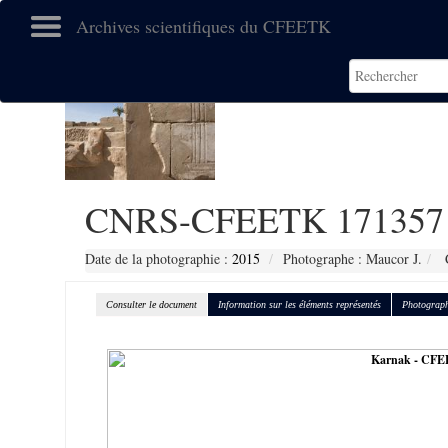
Archives scientifiques du CFEETK
CNRS-CFEETK 171357
Date de la photographie :
2015
Photographe : Maucor J.
C
Consulter le document
Information sur les éléments représentés
Photograph