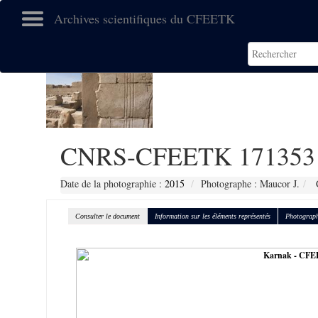
Archives scientifiques du CFEETK
CNRS-CFEETK 171353
Date de la photographie :
2015
Photographe : Maucor J.
C
Consulter le document
Information sur les éléments représentés
Photograph