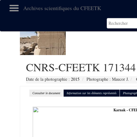
Archives scientifiques du CFEETK
CNRS-CFEETK 171344
Date de la photographie :
2015
Photographe : Maucor J.
C
Consulter le document
Information sur les éléments représentés
Photograph