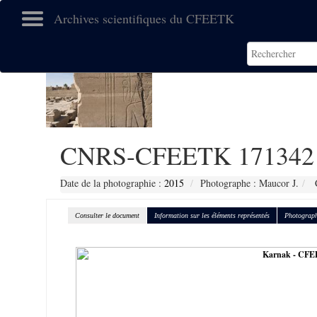
Archives scientifiques du CFEETK
CNRS-CFEETK 171342
Date de la photographie :
2015
Photographe : Maucor J.
C
Consulter le document
Information sur les éléments représentés
Photograph