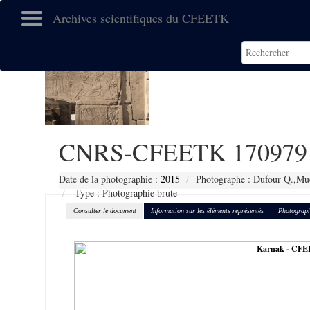
Archives scientifiques du CFEETK
CNRS-CFEETK 170979
Date de la photographie :
2015
Photographe : Dufour Q.,Muc
Type : Photographie brute
Consulter le document
Information sur les éléments représentés
Photograph