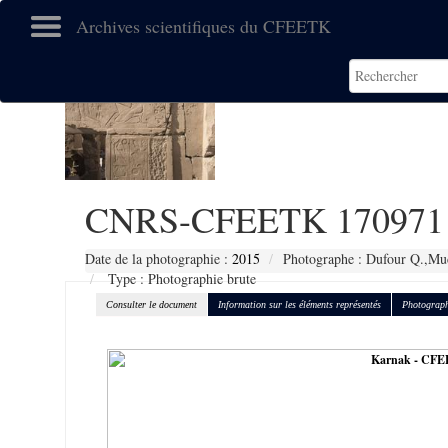
Archives scientifiques du CFEETK
CNRS-CFEETK 170971
Date de la photographie :
2015
Photographe : Dufour Q.,Muc
Type : Photographie brute
Consulter le document
Information sur les éléments représentés
Photograph