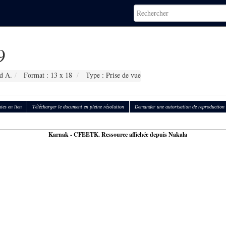
9
d A.
Format : 13 x 18
Type : Prise de vue
ies en lien
Télécharger le document en pleine résolution
Demander une autorisation de reproduction