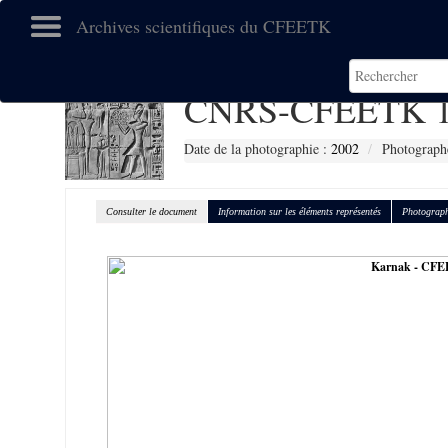
Archives scientifiques du CFEETK
CNRS-CFEETK 1
Date de la photographie :
2002
Photographe
Consulter le document
Information sur les éléments représentés
Photograph