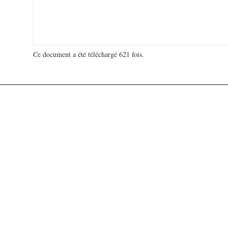
Ce document a été téléchargé 621 fois.
18 929 729 visites - 112