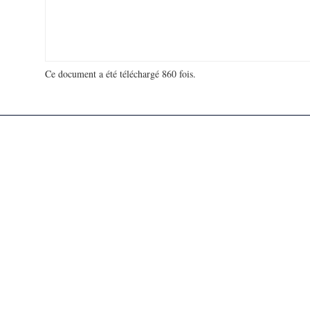
Ce document a été téléchargé 860 fois.
18 938 099 visites - 116