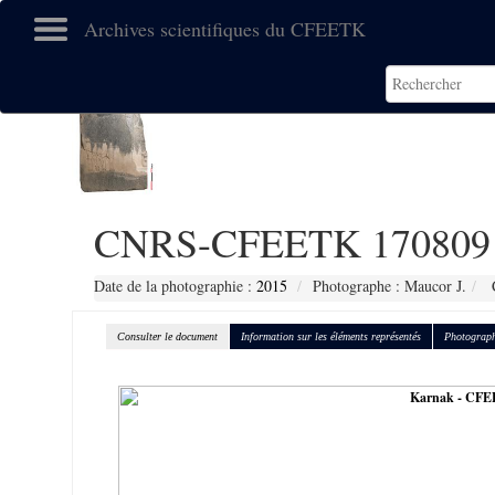
Archives scientifiques du CFEETK
CNRS-CFEETK 170809
Date de la photographie :
2015
Photographe : Maucor J.
C
Consulter le document
Information sur les éléments représentés
Photograph