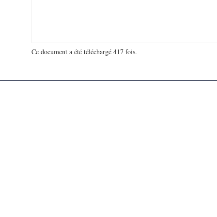
Ce document a été téléchargé 417 fois.
18 951 341 visites - 144