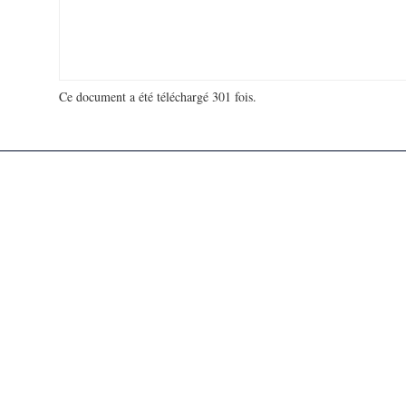
Ce document a été téléchargé 301 fois.
18 944 064 visites - 713