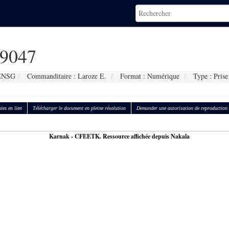
9047
 ENSG
Commanditaire : Laroze E.
Format : Numérique
Type : Prise
ies en lien
Télécharger le document en pleine résolution
Demander une autorisation de reproduction