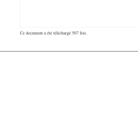
Ce document a été téléchargé 507 fois.
18 948 986 visites - 120