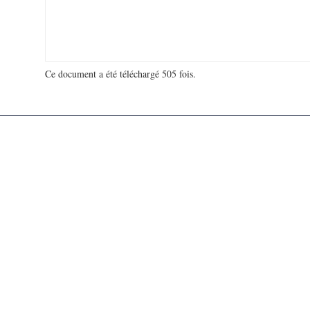
Ce document a été téléchargé 505 fois.
18 992 156 visites - 59