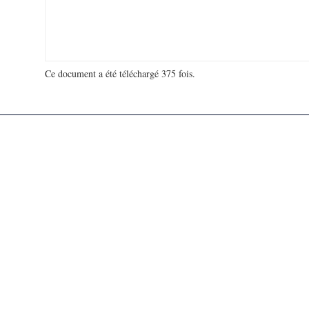
Ce document a été téléchargé 375 fois.
18 975 859 visites - 74