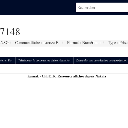
7148
 ENSG
Commanditaire : Laroze E.
Format : Numérique
Type : Prise
ies en lien
Télécharger le document en pleine résolution
Demander une autorisation de reproduction