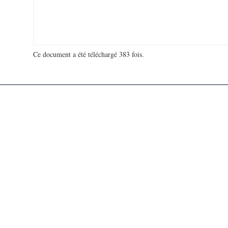
Ce document a été téléchargé 383 fois.
18 972 258 visites - 38