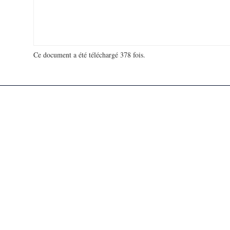
Ce document a été téléchargé 378 fois.
18 951 814 visites - 149