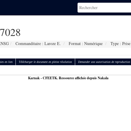
7028
 ENSG
Commanditaire : Laroze E.
Format : Numérique
Type : Prise
ies en lien
Télécharger le document en pleine résolution
Demander une autorisation de reproduction