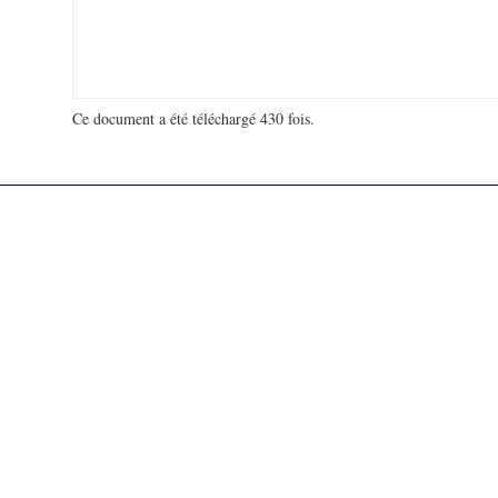
Ce document a été téléchargé 430 fois.
18 951 115 visites - 142