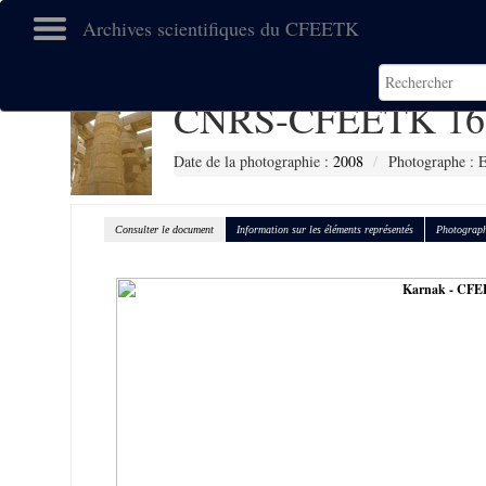
Archives scientifiques du CFEETK
CNRS-CFEETK 16
Date de la photographie :
2008
Photographe :
Consulter le document
Information sur les éléments représentés
Photograph