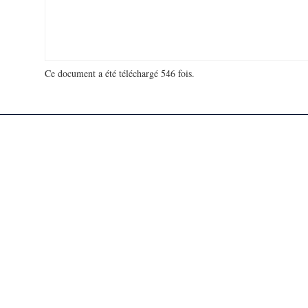
Ce document a été téléchargé 546 fois.
18 933 707 visites - 152