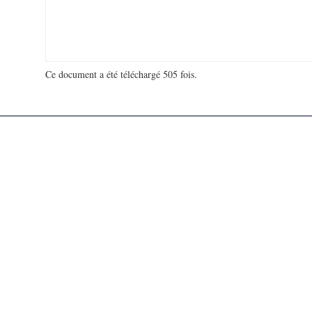
Ce document a été téléchargé 505 fois.
18 928 535 visites - 100