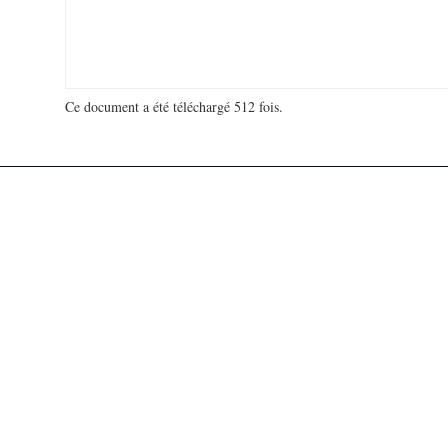
Ce document a été téléchargé 512 fois.
18 975 232 visites - 680