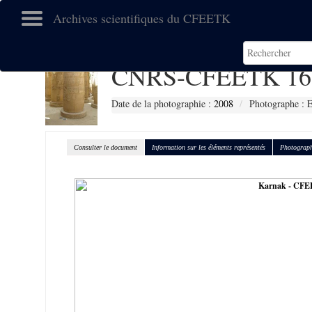
Archives scientifiques du CFEETK
CNRS-CFEETK 16
Date de la photographie :
2008
Photographe :
Consulter le document
Information sur les éléments représentés
Photograph