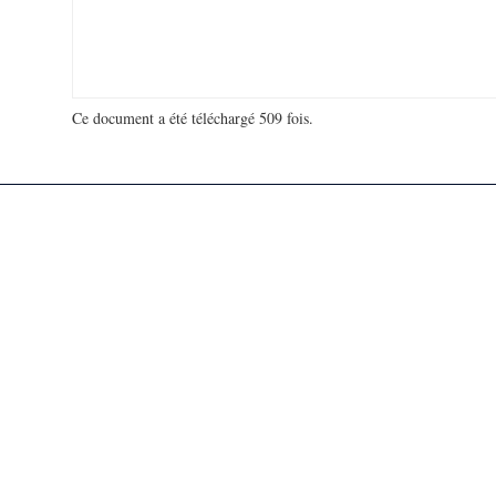
Ce document a été téléchargé 509 fois.
18 926 790 visites - 835