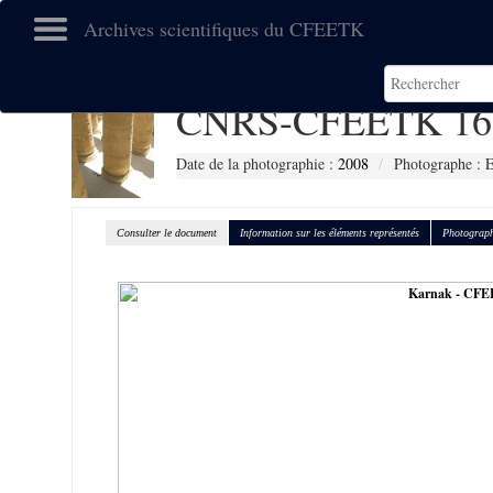
Archives scientifiques du CFEETK
CNRS-CFEETK 16
Date de la photographie :
2008
Photographe :
Consulter le document
Information sur les éléments représentés
Photograph