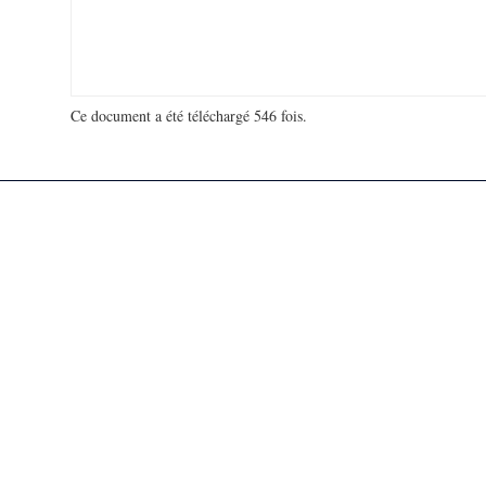
Ce document a été téléchargé 546 fois.
18 937 359 visites - 42